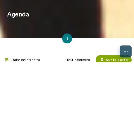
Agenda
...
Dates indifférentes
Sur la carte
Brochure manifestations et
Brochure manifestations
évènements de la quinzaine
et évènements du mois
Les thèmes de manifestation
Cirque
Danse
Exposition
Festival
Fêtes
Manifestation commerciale
Musique
Projection
Son et Lumière
Spectacle
Sports et loisirs