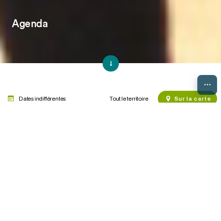
Agenda
...
Dates indifférentes
Sur la carte
Brochure manifestations et
Brochure manifestations
évènements de la quinzaine
et évènements du mois
Les thèmes de manifestation
Cirque
Danse
Exposition
Festival
Fêtes
Manifestation commerciale
Musique
Projection
Son et Lumière
Spectacle
Sports et loisirs