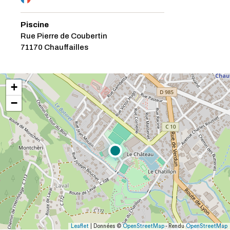
Piscine
Rue Pierre de Coubertin
71170 Chauffailles
+
−
Leaflet
| Données ©
OpenStreetMap
- Rendu
OpenStreetMap