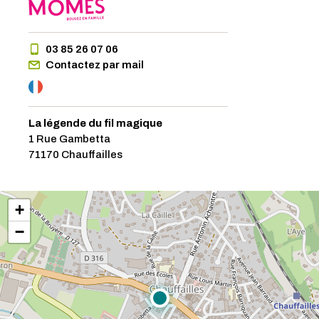
03 85 26 07 06
Contactez par mail
La légende du fil magique
1 Rue Gambetta
71170 Chauffailles
+
−