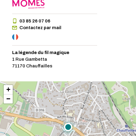
03 85 26 07 06
Contactez par mail
La légende du fil magique
1 Rue Gambetta
71170 Chauffailles
+
−