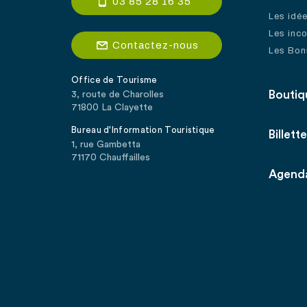
03 85 28 16 35
Les idé
Les inc
Contactez-nous
Les Bon
Office de Tourisme
Boutiq
3, route de Charolles
71800 La Clayette
Bureau d'Information Touristique
Billette
1, rue Gambetta
71170 Chauffailles
Agend