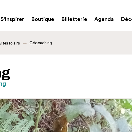
S'inspirer
Boutique
Billetterie
Agenda
Déco
Géocaching
vités loisirs
ng
ng