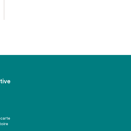
tive
 carte
toire