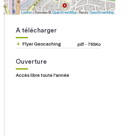
Leaflet
| Données ©
OpenStreetMap
- Rendu
OpenStreetMap
A télécharger
Flyer Geocaching
pdf - 765Ko
Ouverture
Accès libre toute l'année