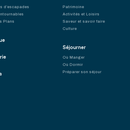
es d’escapades
Patrimoine
ontournables
Activités et Loisirs
s Plans
Saveur et savoir faire
Culture
ue
Séjourner
rie
Où Manger
Où Dormir
Préparer son séjour
a