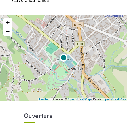
71170 Chauffailles
+
−
Leaflet
| Données ©
OpenStreetMap
- Rendu
OpenStreetMap
Ouverture